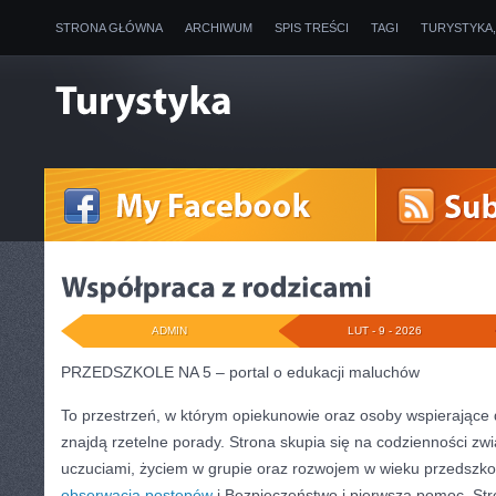
STRONA GŁÓWNA
ARCHIWUM
SPIS TREŚCI
TAGI
TURYSTYKA
ADMIN
LUT - 9 - 2026
PRZEDSZKOLE NA 5 – portal o edukacji maluchów
To przestrzeń, w którym opiekunowie oraz osoby wspierające 
znajdą rzetelne porady. Strona skupia się na codzienności zw
uczuciami, życiem w grupie oraz rozwojem w wieku przedsz
obserwacja postępów
i Bezpieczeństwo i pierwsza pomoc. Stron