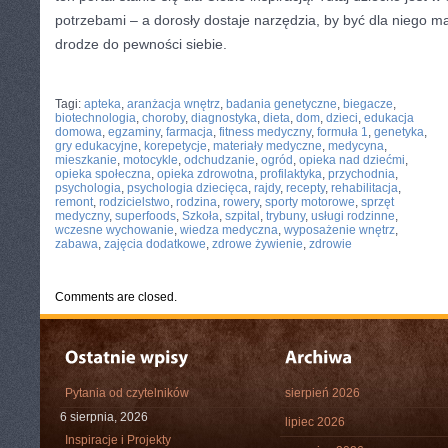
potrzebami – a dorosły dostaje narzędzia, by być dla niego
drodze do pewności siebie.
CATEGORIES:
TURYSTYKA, PODRÓŻE
Tagi:
apteka
,
aranżacja wnętrz
,
badania genetyczne
,
biegacze
,
biotechnologia
,
choroby
,
diagnostyka
,
dieta
,
dom
,
dzieci
,
edukacja
domowa
,
egzaminy
,
farmacja
,
fitness medyczny
,
formuła 1
,
genetyka
,
gry edukacyjne
,
korepetycje
,
materiały medyczne
,
medycyna
,
mieszkanie
,
motocykle
,
odchudzanie
,
ogród
,
opieka nad dziećmi
,
opieka społeczna
,
opieka zdrowotna
,
profilaktyka
,
przychodnia
,
psychologia
,
psychologia dziecięca
,
rajdy
,
recepty
,
rehabilitacja
,
remont
,
rodzicielstwo
,
rodzina
,
rowery
,
sporty motorowe
,
sprzęt
medyczny
,
superfoods
,
Szkoła
,
szpital
,
trybuny
,
usługi rodzinne
,
wczesne wychowanie
,
wiedza medyczna
,
wyposażenie wnętrz
,
zabawa
,
zajęcia dodatkowe
,
zdrowe żywienie
,
zdrowie
Comments are closed.
Pytania od czytelników
sierpień 2026
6 sierpnia, 2026
lipiec 2026
Inspiracje i Projekty