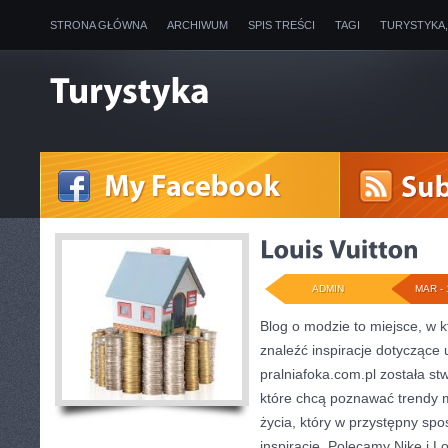
STRONA GŁÓWNA
ARCHIWUM
SPIS TREŚCI
TAGI
TURYSTYKA
ADMIN
MAR - 
Blog o modzie to miejsce, w 
znaleźć inspiracje dotyczące 
pralniafoka.com.pl została s
które chcą poznawać trendy m
życia, który w przystępny s
inspiracje. Polecamy Nike i Lo