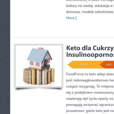
kultury na naukę, edukacja a 
domowa, modele szkolnictwa 
More ]
ADMIN
MAR - 
FoodForce to keto sklep stwo
jeść niskowęglowodanowo bez 
czegoś rezygnują. To miejsce
się z podejściem nowoczesnym
wspierają styl życia oparty n
pomagają utrzymać ograniczon
przestrzeni, gdzie keto jest re