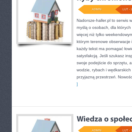
ADMIN
LUT - 
Nadorsze-haller.pl to serwis w
myślą o osobach, dla których
więcej niż tylko weekendowym
którym terenowe obserwacje 
każdy tekst ma pomagać łowić
satysfakcją. Jeśli szukasz in
swoje podejście do sprzętu, a
wodzie, rybach i wędkarskich 
przyjazną przestrzeń. Nowości
]
ADMIN
LUT - 