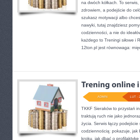
na dwóch kółkach. To serwis, 
zdrowiem, a podejście do celów
szukasz motywacji albo chce
nawyki, tutaj znajdziesz po
codzienności, a nie do ideałó
każdego to Treningi siłowe i
12ton.pl jest równowaga: mię
ADMIN
LUT - 
TKKF Sieraków to przystań ins
traktują ruch nie jako jednora
życia. Serwis łączy podejście
codziennością: pokazuje, jak
kroku, jak dbać o profilaktykę