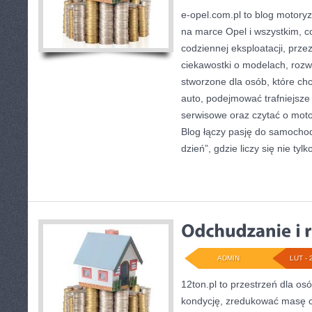
e-opel.com.pl to blog motoryz
na marce Opel i wszystkim, c
codziennej eksploatacji, prze
ciekawostki o modelach, rozwi
stworzone dla osób, które ch
auto, podejmować trafniejsze
serwisowe oraz czytać o moto
Blog łączy pasję do samocho
dzień”, gdzie liczy się nie tylk
ADMIN
LUT - 
12ton.pl to przestrzeń dla o
kondycję, zredukować masę ci