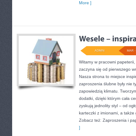
More ]
ADMIN
MAR - 
Witamy w pracowni papeterii,
zaczyna się od pierwszego wr
Nasza strona to miejsce inspir
zaproszenia ślubne były nie ty
zapowiedzią klimatu. Tworzym
dodatki, dzięki którym cała c
zyskują jednolity styl – od o
karteczki z imionami, a także
Zobacz też: Zaproszenia i pap
]