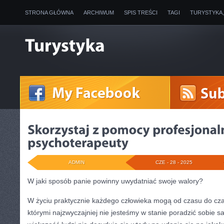
STRONA GŁÓWNA
ARCHIWUM
SPIS TREŚCI
TAGI
TURYSTYKA
ADMIN
CZE - 28 - 2025
W jaki sposób panie powinny uwydatniać swoje walory?
W życiu praktycznie każdego człowieka mogą od czasu do czas
którymi najzwyczajniej nie jesteśmy w stanie poradzić sobie