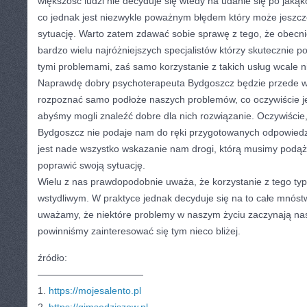
większość ludzi nie decyduje się wtedy na udanie się po jaką
co jednak jest niezwykle poważnym błędem który może jeszcz
sytuację. Warto zatem zdawać sobie sprawę z tego, że obecnie
bardzo wielu najróżniejszych specjalistów którzy skutecznie 
tymi problemami, zaś samo korzystanie z takich usług wcale n
Naprawdę dobry psychoterapeuta Bydgoszcz będzie przede wsz
rozpoznać samo podłoże naszych problemów, co oczywiście je
abyśmy mogli znaleźć dobre dla nich rozwiązanie. Oczywiście
Bydgoszcz nie podaje nam do ręki przygotowanych odpowiedz
jest nade wszystko wskazanie nam drogi, którą musimy podąż
poprawić swoją sytuację.
Wielu z nas prawdopodobnie uważa, że korzystanie z tego typ
wstydliwym. W praktyce jednak decyduje się na to całe mnóstwo 
uważamy, że niektóre problemy w naszym życiu zaczynają nas
powinniśmy zainteresować się tym nieco bliżej.
źródło:
———————————
1.
https://mojesalento.pl