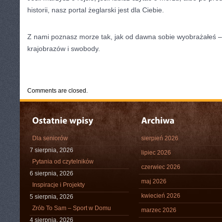
historii, nasz portal żeglarski jest dla Ciebie.
Z nami poznasz morze tak, jak od dawna sobie wyobrażałeś –
krajobrazów i swobody.
CATEGORIES:
TURYSTYKA, PODRÓŻE
Comments are closed.
Dla seniorów
sierpień 2026
7 sierpnia, 2026
lipiec 2026
Pytania od czytelników
czerwiec 2026
6 sierpnia, 2026
maj 2026
Inspiracje i Projekty
kwiecień 2026
5 sierpnia, 2026
Zrób To Sam – Sport w Domu
marzec 2026
4 sierpnia, 2026