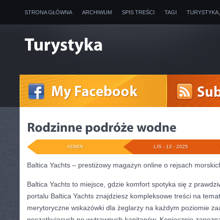
STRONA GŁÓWNA
ARCHIWUM
SPIS TREŚCI
TAGI
TURYSTYKA
ADMIN
LIS - 13 - 2025
Baltica Yachts – prestiżowy magazyn online o rejsach morskic
Baltica Yachts to miejsce, gdzie komfort spotyka się z prawd
portalu Baltica Yachts znajdziesz kompleksowe treści na temat
merytoryczne wskazówki dla żeglarzy na każdym poziomie z
początkujących po wytrawnych kapitanów. Koniecznie zapozna