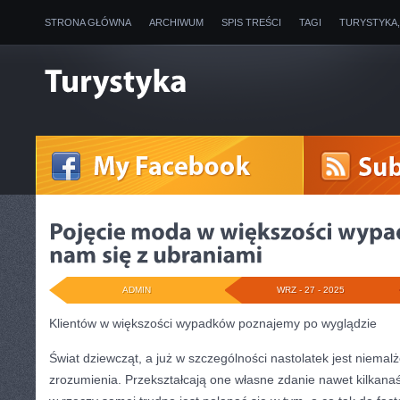
STRONA GŁÓWNA
ARCHIWUM
SPIS TREŚCI
TAGI
TURYSTYKA
ADMIN
WRZ - 27 - 2025
Klientów w większości wypadków poznajemy po wyglądzie
Świat dziewcząt, a już w szczególności nastolatek jest niemal
zrozumienia. Przekształcają one własne zdanie nawet kilkanaś