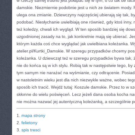
w rzeczy samej trudno jest połapać się w tym, o co tak de fac
damskie. Niezmiernie podobnie jest u nich ze światem mody. 
ulega ona zmianie. Dziewczyny najczęściej ubierają się tak, by
podobać. Niesłychanie uwielbiają one również, gdy ktoś inny,
też koledzy, chwali ich wygląd. W ten sposób bardziej się dow
uzgodnionej zasady na to, jak konkretnie mają się ubierać. Je
którym każda coś chce wyglądać jak uwielbiana koleżanka. Wy
atelier.pl/Kurtki_Damskie. W szeregu przypadków chcemy posi
koleżanka. U dziewcząt też w szeregu przypadków bywa tak, ż
nie do końca są w ich stylu. Robią tak w następstwie tego, by 
tym samym nie narażać na wyśmianie, czy odtrącenie. Posiada
w nastoletnim wieku jest dla nich niezwykle ważne, wobec te
sposób ich tracić. Wejdź tutaj: Koszule damskie. Przez to w 
skłonne do wielu poświęceń. Lecz jeżeli dana osoba kocha na
nie można nazwać jej autentyczną koleżanką, a szczególnie pr
1.
mapa strony
2.
felietony
3.
spis tresci