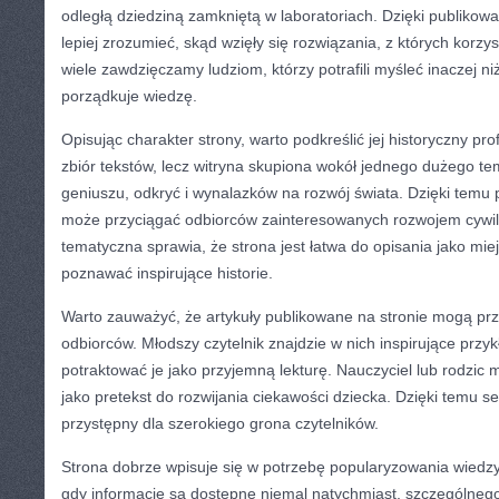
odległą dziedziną zamkniętą w laboratoriach. Dzięki publikow
lepiej zrozumieć, skąd wzięły się rozwiązania, z których korzy
wiele zawdzięczamy ludziom, którzy potrafili myśleć inaczej ni
porządkuje wiedzę.
Opisując charakter strony, warto podkreślić jej historyczny prof
zbiór tekstów, lecz witryna skupiona wokół jednego dużego te
geniuszu, odkryć i wynalazków na rozwój świata. Dzięki temu 
może przyciągać odbiorców zainteresowanych rozwojem cywili
tematyczna sprawia, że strona jest łatwa do opisania jako mie
poznawać inspirujące historie.
Warto zauważyć, że artykuły publikowane na stronie mogą p
odbiorców. Młodszy czytelnik znajdzie w nich inspirujące przy
potraktować je jako przyjemną lekturę. Nauczyciel lub rodzic 
jako pretekst do rozwijania ciekawości dziecka. Dzięki temu s
przystępny dla szerokiego grona czytelników.
Strona dobrze wpisuje się w potrzebę popularyzowania wiedzy
gdy informacje są dostępne niemal natychmiast, szczególneg