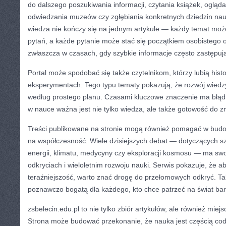
do dalszego poszukiwania informacji, czytania książek, oglą
odwiedzania muzeów czy zgłębiania konkretnych dziedzin nau
wiedza nie kończy się na jednym artykule — każdy temat moż
pytań, a każde pytanie może stać się początkiem osobistego 
zwłaszcza w czasach, gdy szybkie informacje często zastępuj
Portal może spodobać się także czytelnikom, którzy lubią hist
eksperymentach. Tego typu tematy pokazują, że rozwój wiedz
według prostego planu. Czasami kluczowe znaczenie ma błąd.
w nauce ważna jest nie tylko wiedza, ale także gotowość do z
Treści publikowane na stronie mogą również pomagać w budo
na współczesność. Wiele dzisiejszych debat — dotyczących sztu
energii, klimatu, medycyny czy eksploracji kosmosu — ma sw
odkryciach i wieloletnim rozwoju nauki. Serwis pokazuje, że ab
teraźniejszość, warto znać drogę do przełomowych odkryć. Tak
poznawczo bogatą dla każdego, kto chce patrzeć na świat bar
zsbelecin.edu.pl to nie tylko zbiór artykułów, ale również miej
Strona może budować przekonanie, że nauka jest częścią cod