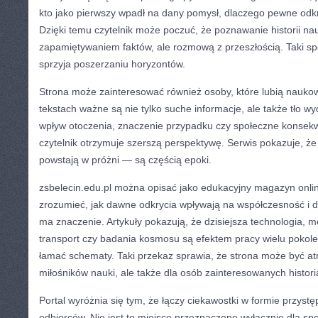
kto jako pierwszy wpadł na dany pomysł, dlaczego pewne odkry
Dzięki temu czytelnik może poczuć, że poznawanie historii nauk
zapamiętywaniem faktów, ale rozmową z przeszłością. Taki sp
sprzyja poszerzaniu horyzontów.
Strona może zainteresować również osoby, które lubią nauko
tekstach ważne są nie tylko suche informacje, ale także tło wy
wpływ otoczenia, znaczenie przypadku czy społeczne konsekw
czytelnik otrzymuje szerszą perspektywę. Serwis pokazuje, że 
powstają w próżni — są częścią epoki.
zsbelecin.edu.pl można opisać jako edukacyjny magazyn onli
zrozumieć, jak dawne odkrycia wpływają na współczesność i d
ma znaczenie. Artykuły pokazują, że dzisiejsza technologia, 
transport czy badania kosmosu są efektem pracy wielu pokoleń
łamać schematy. Taki przekaz sprawia, że strona może być atr
miłośników nauki, ale także dla osób zainteresowanych histori
Portal wyróżnia się tym, że łączy ciekawostki w formie przyst
odbiorców. Nie jest to miejsce przeznaczone wyłącznie dla sp