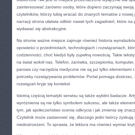
zainteresować zarówno osoby, które dopiero zaczynają swoją 
czytelników, którzy lubią wracać do znanych tematów z nowej 
narracji strona ułatwia odbiór nawet tych zagadnień, które na
wydawać się abstrakcyjne.
Na stronie ważne miejsce zajmuje również historia wynalazk
opowieści o przedmiotach, technologiach i rozwiązaniach, które
codzienności, choć kiedyś były zupełną nowością. Takie teksty
na świat wokół nas. Telefon, żarówka, szczepionka, komputer
parowa czy narzędzia medyczne nie są już tylko elementami rz
potrzeby rozwiązywania problemów. Portal pomaga dostrzec, 
rozwiązań kryje się kontekst.
Istotną częścią tematyki serwisu są także wybitni badacze. Art
wyróżnienia są nie tylko symbolem sukcesu, ale także elemen
tym, jak społeczeństwo ocenia odkrycia i jak zmienia się znac
Czytelnik może zastanowić się, dlaczego jedni twórcy zyskują 
niedostrzeżeni. To sprawia, że lektura ma również wymiar kryt