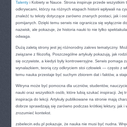
Talenty
i Kobiety w Nauce. Strona inspiruje przede wszystkim
odkrywcami, którzy na różnych etapach historii wpływali na cyw
znaleźć tu teksty dotyczące zarówno znanych postaci, jak i os
pomijanych. Dzięki temu serwis nie ogranicza się wyłącznie d
nazwisk, ale pokazuje, że historia nauki to nie tylko spektakul
odwaga.
Dużą zaletą strony jest jej różnorodny zakres tematyczny. Moż
związane z filozofią. Poszczególne artykuły pokazują, jak rodzi
się oczywiste, a kiedyś były kontrowersyjne. Serwis pomaga 
wynalazkiem, teorią czy odkryciem stoi człowiek — często z w
temu nauka przestaje być suchym zbiorem dat i faktów, a staje
Witryna może być pomocna dla uczniów, studentów, nauczyciel
nauki oraz wszystkich osób, które lubią szukać inspiracji. Jej 
inspiracja do lekcji. Artykuły publikowane na stronie mają cha
dobrze sprawdzają się zarówno podczas krótkiej lektury, jak i 
zrozumieć kontekst.
zsbelecin.edu.pl pokazuje, że nauka nie musi być nudna. Wr