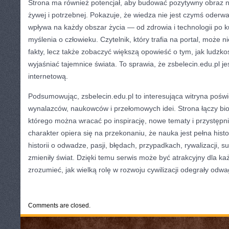
Strona ma również potencjał, aby budować pozytywny obraz na
żywej i potrzebnej. Pokazuje, że wiedza nie jest czymś oderw
wpływa na każdy obszar życia — od zdrowia i technologii po k
myślenia o człowieku. Czytelnik, który trafia na portal, może 
fakty, lecz także zobaczyć większą opowieść o tym, jak ludzk
wyjaśniać tajemnice świata. To sprawia, że zsbelecin.edu.pl jes
internetową.
Podsumowując, zsbelecin.edu.pl to interesująca witryna poświę
wynalazców, naukowców i przełomowych idei. Strona łączy biog
którego można wracać po inspirację, nowe tematy i przystępn
charakter opiera się na przekonaniu, że nauka jest pełna hist
historii o odwadze, pasji, błędach, przypadkach, rywalizacji, s
zmieniły świat. Dzięki temu serwis może być atrakcyjny dla każ
zrozumieć, jak wielką rolę w rozwoju cywilizacji odegrały odwa
CATEGORIES:
TURYSTYKA, PODRÓŻE
Comments are closed.