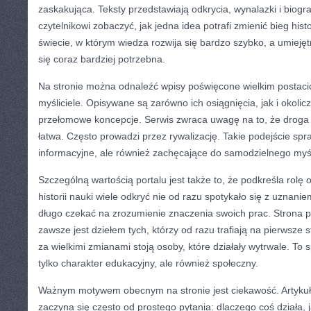
zaskakująca. Teksty przedstawiają odkrycia, wynalazki i biogr
czytelnikowi zobaczyć, jak jedna idea potrafi zmienić bieg hist
świecie, w którym wiedza rozwija się bardzo szybko, a umieję
się coraz bardziej potrzebna.
Na stronie można odnaleźć wpisy poświęcone wielkim postacio
myśliciele. Opisywane są zarówno ich osiągnięcia, jak i okoli
przełomowe koncepcje. Serwis zwraca uwagę na to, że droga
łatwa. Często prowadzi przez rywalizację. Takie podejście spraw
informacyjne, ale również zachęcające do samodzielnego myś
Szczególną wartością portalu jest także to, że podkreśla rolę
historii nauki wiele odkryć nie od razu spotykało się z uznani
długo czekać na zrozumienie znaczenia swoich prac. Strona p
zawsze jest dziełem tych, którzy od razu trafiają na pierwsz
za wielkimi zmianami stoją osoby, które działały wytrwale. To 
tylko charakter edukacyjny, ale również społeczny.
Ważnym motywem obecnym na stronie jest ciekawość. Artykuł
zaczyna się często od prostego pytania: dlaczego coś działa, 