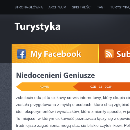
STRONA GŁÓWNA
ARCHIWUM
SPIS TREŚCI
TAGI
TURYSTYKA
ADMIN
CZE - 22 - 2026
zsbelecin.edu.pl to ciekawy serwis internetowy, który skupia s
została przygotowana z myślą o osobach, które chcą zgłębiać f
idei, eksperymentów i wynalazków, które zmieniły sposób, w j
To miejsce, w którym ciekawość poznawcza łączy się z opowie
trudniejsze zagadnienia mogą stać się bliskie czytelnikowi. P