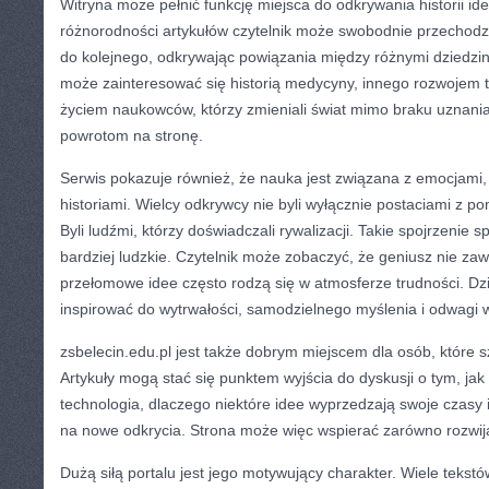
Witryna może pełnić funkcję miejsca do odkrywania historii idei.
różnorodności artykułów czytelnik może swobodnie przechodz
do kolejnego, odkrywając powiązania między różnymi dziedzi
może zainteresować się historią medycyny, innego rozwojem t
życiem naukowców, którzy zmieniali świat mimo braku uznani
powrotom na stronę.
Serwis pokazuje również, że nauka jest związana z emocjami,
historiami. Wielcy odkrywcy nie byli wyłącznie postaciami z 
Byli ludźmi, którzy doświadczali rywalizacji. Takie spojrzenie s
bardziej ludzkie. Czytelnik może zobaczyć, że geniusz nie za
przełomowe idee często rodzą się w atmosferze trudności. Dz
inspirować do wytrwałości, samodzielnego myślenia i odwagi 
zsbelecin.edu.pl jest także dobrym miejscem dla osób, które
Artykuły mogą stać się punktem wyjścia do dyskusji o tym, jak d
technologia, dlaczego niektóre idee wyprzedzają swoje czasy 
na nowe odkrycia. Strona może więc wspierać zarówno rozwija
Dużą siłą portalu jest jego motywujący charakter. Wiele teks