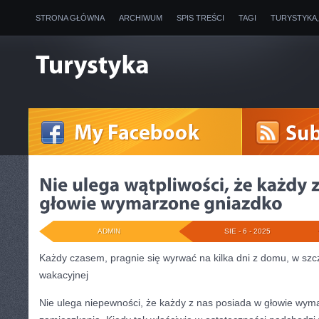
STRONA GŁÓWNA
ARCHIWUM
SPIS TREŚCI
TAGI
TURYSTYKA
ADMIN
SIE - 6 - 2025
Każdy czasem, pragnie się wyrwać na kilka dni z domu, w szc
wakacyjnej
Nie ulega niepewności, że każdy z nas posiada w głowie wym