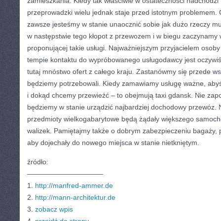
zamieszkania. Kiedy tak właściwie w ostateczności nadchodz
przeprowadzki wielu jednak staje przed istotnym problemem. C
zawsze jesteśmy w stanie unaocznić sobie jak dużo rzeczy mu
w następstwie tego kłopot z przewozem i w biegu zaczynamy 
proponującej takie usługi. Najważniejszym przyjacielem osoby
tempie kontaktu do wypróbowanego usługodawcy jest oczywiś
tutaj mnóstwo ofert z całego kraju. Zastanówmy się przede ws
będziemy potrzebowali. Kiedy zamawiamy usługę ważne, abyś
i dokąd chcemy przewieźć – to obejmują taxi gdansk. Nie zap
będziemy w stanie urządzić najbardziej dochodowy przewóz. N
przedmioty wielkogabarytowe będą żądały większego samochod
walizek. Pamiętajmy także o dobrym zabezpieczeniu bagaży,
aby dojechały do nowego miejsca w stanie nietkniętym.
źródło:
———————————
1.
http://manfred-ammer.de
2.
http://mann-architektur.de
3.
zobacz wpis