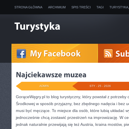
STRONA GŁÓWNA
ARCHIWUM
SPIS TREŚCI
TAGI
TURYSTYKA
ADMIN
STY - 25 - 2026
GorąceWęgry.pl to blog turystyczny, który powstał z potrzeby
Środkowej w sposób przyjazny, bez zbędnego nadęcia i bez 
musi być męczące. To miejsce dla osób, które lubią układać w
jednocześnie chcą zostawić przestrzeń na improwizację. W c
jednak naturalnie przewijają się też Austria, kraina mostów, p