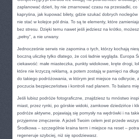
zaplanować dzień, by nie zmarnować czasu na przesiadki, co
kapryśna, jak kupować bilety, gdzie szukać dobrych noclegów i
nie stać w kolejce pół dnia. To są te elementy, które zamienia
bez stresu. Dzięki temu nawet jeśli jedziesz na krótko, możes
„pełny”, a nie urwany.
Jednocześnie serwis nie zapomina o tych, którzy kochają niesp
boczną uliczkę tylko dlatego, że coś ładnie wygląda. Europa
ciekawość: małe miasteczka, punkty widokowe, kręte drogi, lo
które nie krzyczą reklamą, a potem zostają w pamięci na dłu
do takiego podróżowania, w którym jest miejsce na odkrycie, a
poczucia bezpieczeństwa i kontroli nad planem. To balans mi
Jeśli lubisz podróże fotograficzne, znajdziesz tu mnóstwo insp
miast, przez rynki, po górskie widoki, zamkowe dziedzińce i kli
podróże aktywne, pojawiają się pomysły na wędrówki i na takie
przyjemne zmęczenie. A jeżeli Twoim celem jest przede wszyst
Środkowa – szczególnie kraina term i miejsce na reset – potra
regeneruje szybciej, niż się spodziewasz.