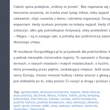
Całość spina podejście „zróbmy to prosto”. Bez napinania się 
tworzenia wrażenia, że trzeba znać tysiąc trików, żeby wyjazd
ciekawość, chęć ruszenia z domu i odrobina organizacji. Go
wsparciem: kiedy szukasz pomysłu na kolejny wyjazd, kiedy c
zobaczyć, albo gdy potrzebujesz motywacji, żeby powiedzieć s
– Węgry – są w zasięgu ręki, a potrafią dać podróżniczą satysf
dłuższego urlopu.
W rezultacie GorąceWęgry.pl to przystanek dla podróżników, k
a jednak niezwykle różnorodne regiony. To opowieść o Dunaju 
termach, o starych miastach i małych miasteczkach, o kuchni, k
które prowadzą przez piękne, zaskakujące miejsca. Jeśli szuka
sercu Europy, chcesz mieszać kulturę i lubisz wracać z głową 
jest dokładnie po to, żeby pomóc Ci ruszyć w drogę i przeżyć 
CATEGORIES:
TURYSTYKA, PODRÓŻE
Tagi:
agroturystyka
,
akcesoria turystyczne
,
bagaże
,
bilety lotnicze
,
biura podróży
,
city break
,
fitness
,
hostele
,
hotele
,
jachty
,
kemping
,
kulturystyka
,
linie lotnicze
,
lotniska
,
noclegi
,
odzież turystyczna
,
podróże lotnicze
,
podróże tematyczne
,
rejsy
,
rekreacja
,
siłownia
,
sport
,
sporty zimowe
,
statki
,
urlop
,
wakacje
,
wellness
,
wycieczki
,
żeglarstwo
,
Zwiedzanie