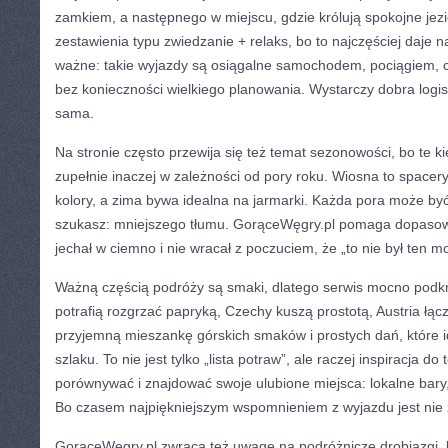
zamkiem, a następnego w miejscu, gdzie królują spokojne jezi
zestawienia typu zwiedzanie + relaks, bo to najczęściej daje 
ważne: takie wyjazdy są osiągalne samochodem, pociągiem,
bez konieczności wielkiego planowania. Wystarczy dobra logis
sama.
Na stronie często przewija się też temat sezonowości, bo te ki
zupełnie inaczej w zależności od pory roku. Wiosna to spacery, 
kolory, a zima bywa idealna na jarmarki. Każda pora może być 
szukasz: mniejszego tłumu. GorąceWęgry.pl pomaga dopasowa
jechał w ciemno i nie wracał z poczuciem, że „to nie był ten m
Ważną częścią podróży są smaki, dlatego serwis mocno podkr
potrafią rozgrzać papryką, Czechy kuszą prostotą, Austria łąc
przyjemną mieszankę górskich smaków i prostych dań, które i
szlaku. To nie jest tylko „lista potraw”, ale raczej inspiracja d
porównywać i znajdować swoje ulubione miejsca: lokalne bary, t
Bo czasem najpiękniejszym wspomnieniem z wyjazdu jest nie 
GorąceWęgry.pl zwraca też uwagę na podróżnicze drobiazgi, kt