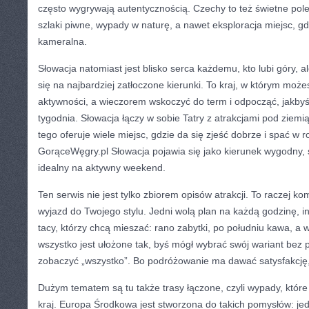
często wygrywają autentycznością. Czechy to też świetne pol
szlaki piwne, wypady w naturę, a nawet eksploracja miejsc, gdz
kameralna.
Słowacja natomiast jest blisko serca każdemu, kto lubi góry, a
się na najbardziej zatłoczone kierunki. To kraj, w którym moż
aktywności, a wieczorem wskoczyć do term i odpocząć, jakby
tygodnia. Słowacja łączy w sobie Tatry z atrakcjami pod ziemią
tego oferuje wiele miejsc, gdzie da się zjeść dobrze i spać w 
GorąceWęgry.pl Słowacja pojawia się jako kierunek wygodny, 
idealny na aktywny weekend.
Ten serwis nie jest tylko zbiorem opisów atrakcji. To raczej 
wyjazd do Twojego stylu. Jedni wolą plan na każdą godzinę, in
tacy, którzy chcą mieszać: rano zabytki, po południu kawa, a 
wszystko jest ułożone tak, byś mógł wybrać swój wariant bez 
zobaczyć „wszystko”. Bo podróżowanie ma dawać satysfakcję, 
Dużym tematem są tu także trasy łączone, czyli wypady, które
kraj. Europa Środkowa jest stworzona do takich pomysłów: jed