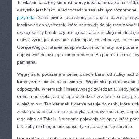
To właśnie ta cztery kierunki tworzy idealną mozaikę na krótki
wszystko jest blisko, a jednocześnie zaskakująco różnorodne.
przyroda
i Szlaki piwne. Idea strony jest prosta: dawać prakty
inspirować do wycieczek, które naprawdę da się zrealizować. 
szykujesz city break, czy planujesz trasę z noclegami, dostajes
ułatwić życie: jak dojechać, gdzie spać, co zobaczyć, na co uwa
GorąceWęgry.pl stawia na sprawdzone schematy, ale podane t
dopasować do swojego temperamentu. Bo podróż nie musi być
pamiętna.
Węgry są tu pokazane w pełnej palecie barw: od stolicy nad 
klimatyczne miasta, aż po winnice. Węgierskie podróżowanie 
odpoczynku w termach i intensywnego zwiedzania, kiedy jedn
słońca nad rzeką, a drugiego wchodzisz w zaułki z secesją, kt
w pięć minut. Ten kierunek świetnie pasuje do osób, które lubi
zostają w pamięci: dania z papryką, aromatyczne zupy, langosz
tego wina od Tokaju. Na stronie pojawiają się opisy, które pod
tak, żeby nie biegać bez sensu, tylko poruszać się sprytnie.
GorąceWęgry.pl pokazuje też mniej oczywiste oblicze Węgier,