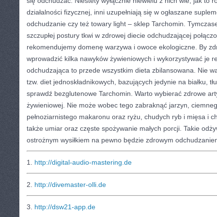
się odchudzać. Niestety wyłącznie niewielu z nich wie, jak to r
działalności fizycznej, inni uzupełniają się w ogłaszane sup
odchudzanie czy też towary light – sklep Tarchomin. Tymcza
szczupłej postury tkwi w zdrowej diecie odchudzającej połączo
rekomendujemy domenę warzywa i owoce ekologiczne. By zdr
wprowadzić kilka nawyków żywieniowych i wykorzystywać je re
odchudzająca to przede wszystkim dieta zbilansowana. Nie w
tzw. diet jednoskładnikowych, bazujących jedynie na białku, t
sprawdź bezglutenowe Tarchomin. Warto wybierać zdrowe arty
żywieniowej. Nie może wobec tego zabraknąć jarzyn, ciemne
pełnoziarnistego makaronu oraz ryżu, chudych ryb i mięsa i c
także umiar oraz częste spożywanie małych porcji. Takie odż
ostrożnym wysiłkiem na pewno będzie zdrowym odchudzanie
1.
http://digital-audio-mastering.de
2.
http://divemaster-olli.de
3.
http://dsw21-app.de