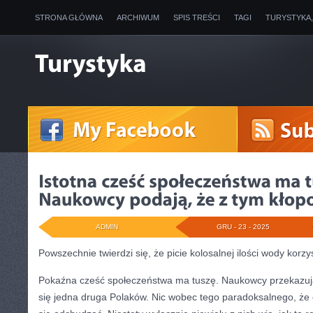
STRONA GŁÓWNA
ARCHIWUM
SPIS TREŚCI
TAGI
TURYSTYKA
ADMIN
GRU - 23 - 2025
Powszechnie twierdzi się, że picie kolosalnej ilości wody korz
Pokaźna cześć społeczeństwa ma tuszę. Naukowcy przekazują
się jedna druga Polaków. Nic wobec tego paradoksalnego, że c