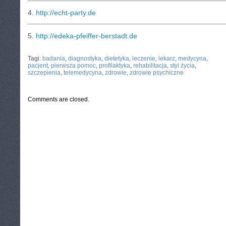
4.
http://echt-party.de
5.
http://edeka-pfeiffer-berstadt.de
CATEGORIES:
TURYSTYKA, PODRÓŻE
Tagi:
badania
,
diagnostyka
,
dietetyka
,
leczenie
,
lekarz
,
medycyna
,
pacjent
,
pierwsza pomoc
,
profilaktyka
,
rehabilitacja
,
styl życia
,
szczepienia
,
telemedycyna
,
zdrowie
,
zdrowie psychiczne
Comments are closed.