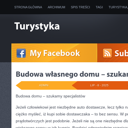
STRONA GŁÓWNA
ARCHIWUM
SPIS TREŚCI
TAGI
TURYSTYKA
ADMIN
LIP - 6 - 2025
Budowa domu – szukamy specjalistów
Jeżeli człowiekowi jest niezbędne auto dostawcze, lecz tylko 
ciężko myśleć, iż kupi sobie dostawczaka – to bez sensu. W 
prądotwórczych jest podobnie. Jeżeli nie są one niezbędne dl
większego sensu w ich kupnie. Bardziej odpowiednim rozwiąza