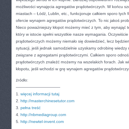
możliwości wynajęcia agregatów prądotwórczych. W końcu sz
miastach – Łódź, Lublin, etc., funkcjonuje całkiem sporo tych 
ofercie wynajem agregatów prądotwórczych. To nic jakoś pr
Nieco poważniejszy kłopot możemy mieć z tym, aby wynająć t
który w istocie spełni wszystkie nasze wymagania. Oczywiści
prądotwórczych możemy niemało się dowiedzieć, lecz będziem
sytuacji, jeśli jednak samodzielnie uzyskamy odrobinę wiedzy
związane z agregatami prądotwórczymi. Całkiem sporo odnoś
prądotwórczych znaleźć możemy na wszelakich forach. Jak wi
kłopotu, jeśli wchodzi w grę wynajem agregatów prądotwórczy
źródło:
———————————
1.
więcej informacji tutaj
2.
http://masterchinesetutor.com
3.
pełna treść
4.
http://nbmediagroup.com
5.
http://newtel-invent.com