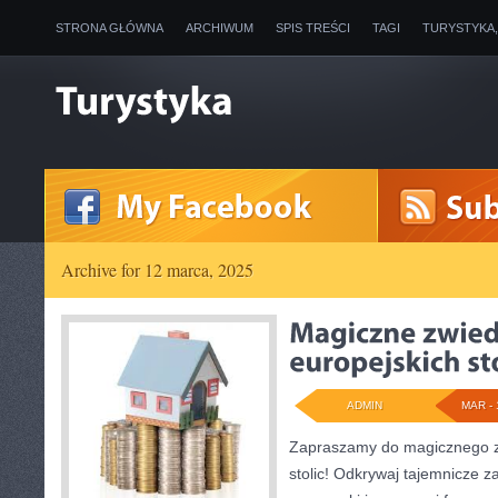
STRONA GŁÓWNA
ARCHIWUM
SPIS TREŚCI
TAGI
TURYSTYKA
Archive for 12 marca, 2025
ADMIN
MAR - 
Zapraszamy do magicznego z
stolic! Odkrywaj tajemnicze z