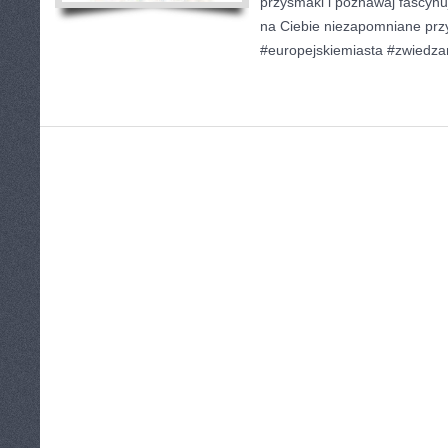
przysmaki i poznawaj fascynuj
na Ciebie niezapomniane pr
#europejskiemiasta #zwiedza