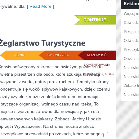
prywatne, dla
[ Read More ]
Więcej in
CONTINUE
Dowiedz 
Przejdź t
Odwiedź 
Przeczyta
ADMIN
KWI - 29 - 2026
MOŻLIWOŚĆ
Otwórz, 
ŻEGLARSTWO
KOMENTOWANIA
Serwis poświęcony rekreacji na świeżym powietrzu to
Nie zwlek
świetna przestrzeń dla osób, które szukają inspiracji
TURYSTYCZNE
ZOSTAŁA WYŁĄCZONA
Nie zwlek
związanej z wodą, naturą oraz ruchem. Tematyka strony
Zobacz t
koncentruje się wokół spływów kajakowych, dzięki czemu
Nie zwlek
każdy czytelnik może znaleźć konkretne informacje
dotyczące organizacji wolnego czasu nad rzeką. To
miejsce stworzone zarówno dla nowicjuszy, jak i dla
zaawansowanych kajakarzy. Zobacz: Jachty i Łodzie i
Sprzęt i Wyposażenie. Na stronie można znaleźć
szczegółowe przewodniki po rzekach, które pomagają
[