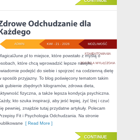
CONTINUE
ADMIN
KWI - 21 - 2026
MOŻLIWOŚĆ
ZDROWE
KOMENTOWANIA
MagicalJune.pl to miejsce, które powstało z myślą o
osobach, które chcą wprowadzić lepsze nawyki,
ODCHUDZANIE
ZOSTAŁA WYŁĄCZONA
świadomie podejść do siebie i spojrzeć na codzienną dietę
DLA
w sposób przyjazny. To blog poświęcony tematom takim
KAŻDEGO
jak gubienie zbędnych kilogramów, zdrowa dieta,
aktywność fizyczna, a także lepsza kondycja psychiczna.
ażdy, kto szuka inspiracji, aby jeść lepiej, żyć lżej i czuć
się pewniej, znajdzie tutaj przydatne artykuły. Polecam
Przepisy Fit i Psychologia Odchudzania. Na stronie
publikowane
[ Read More ]
CONTINUE