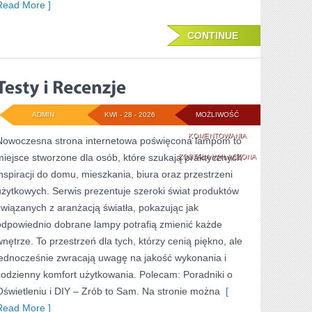
Read More ]
CONTINUE
ADMIN
KWI - 28 - 2026
MOŻLIWOŚĆ
TESTY
KOMENTOWANIA
Nowoczesna strona internetowa poświęcona lampom to
miejsce stworzone dla osób, które szukają praktycznych
I
ZOSTAŁA WYŁĄCZONA
inspiracji do domu, mieszkania, biura oraz przestrzeni
RECENZJE
użytkowych. Serwis prezentuje szeroki świat produktów
związanych z aranżacją światła, pokazując jak
odpowiednio dobrane lampy potrafią zmienić każde
wnętrze. To przestrzeń dla tych, którzy cenią piękno, ale
jednocześnie zwracają uwagę na jakość wykonania i
codzienny komfort użytkowania. Polecam: Poradniki o
Oświetleniu i DIY – Zrób to Sam. Na stronie można
[
Read More ]