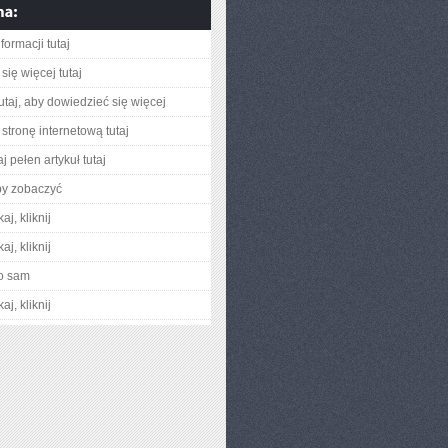
formacji tutaj
się więcej tutaj
utaj, aby dowiedzieć się więcej
stronę internetową tutaj
j pełen artykuł tutaj
by zobaczyć
aj, kliknij
aj, kliknij
o sam
aj, kliknij