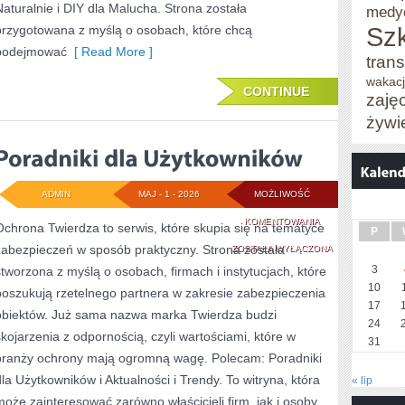
Naturalnie i DIY dla Malucha. Strona została
medy
Sz
przygotowana z myślą o osobach, które chcą
podejmować
[ Read More ]
trans
wakac
CONTINUE
zaję
żywi
ADMIN
MAJ - 1 - 2026
MOŻLIWOŚĆ
PORADNIKI
KOMENTOWANIA
Ochrona Twierdza to serwis, które skupia się na tematyce
P
zabezpieczeń w sposób praktyczny. Strona została
DLA
ZOSTAŁA WYŁĄCZONA
3
stworzona z myślą o osobach, firmach i instytucjach, które
UŻYTKOWNIKÓW
10
poszukują rzetelnego partnera w zakresie zabezpieczenia
17
obiektów. Już sama nazwa marka Twierdza budzi
24
skojarzenia z odpornością, czyli wartościami, które w
31
branży ochrony mają ogromną wagę. Polecam: Poradniki
dla Użytkowników i Aktualności i Trendy. To witryna, która
« lip
może zainteresować zarówno właścicieli firm, jak i osoby