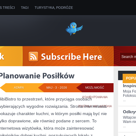
IS TREŚCI
TAGI
TURYSTYKA, PODRÓŻE
POP
Inspir
ADMIN
MAJ - 3 - 2026
MOŻLIWOŚĆ
Moja Fo
Fotoksi
PLANOWANIE
KOMENTOWANIA
BibiBistro to przestrzeń, które przyciąga osobach
...
wybierających wygodne rozwiązania. Strona internetowa
POSIŁKÓW
ZOSTAŁA WYŁĄCZONA
Odkry
pokazuje charakter kuchni, w którym posiłki mają być nie
Witajci
tylko doprawione, ale również podane z sercem. To
Wam ni
...
internetowa wizytówka, która może zainteresować
miłośników dobrej kuchni, poszukujących lokalu z