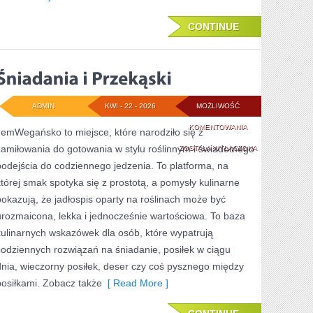
CONTINUE
ADMIN
KWI - 22 - 2026
MOŻLIWOŚĆ
ŚNIADANIA
KOMENTOWANIA
JemWegańsko to miejsce, które narodziło się z
zamiłowania do gotowania w stylu roślinnym i świadomego
I
ZOSTAŁA WYŁĄCZONA
podejścia do codziennego jedzenia. To platforma, na
PRZEKĄSKI
której smak spotyka się z prostotą, a pomysły kulinarne
pokazują, że jadłospis oparty na roślinach może być
urozmaicona, lekka i jednocześnie wartościowa. To baza
kulinarnych wskazówek dla osób, które wypatrują
codziennych rozwiązań na śniadanie, posiłek w ciągu
dnia, wieczorny posiłek, deser czy coś pysznego między
posiłkami. Zobacz także
[ Read More ]