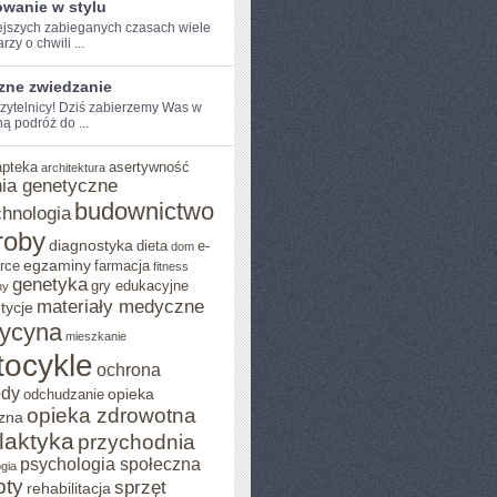
owanie w stylu
ejszych zabieganych⁤ czasach wiele⁢
zy⁤ o chwili‍ ...
zne zwiedzanie
czytelnicy! Dziś zabierzemy Was w
ą podróż do ...
apteka
asertywność
architektura
ia genetyczne
budownictwo
chnologia
roby
diagnostyka
dieta
e-
dom
rce
egzaminy
farmacja
fitness
genetyka
gry edukacyjne
ny
materiały medyczne
tycje
ycyna
mieszkanie
ocykle
ochrona
ody
odchudzanie
opieka
opieka zdrowotna
zna
ilaktyka
przychodnia
psychologia społeczna
gia
pty
sprzęt
rehabilitacja