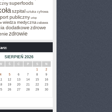
superfoods
czny
koła
szpital
sztuka cyfrowa
port publiczny
urlop
wiedza medyczna
je
zabawa
cia dodatkowe
zdrowe
zdrowie
enie
SIERPIEŃ 2026
W
Ś
C
P
S
N
1
2
4
5
6
7
8
9
11
12
13
14
15
16
18
19
20
21
22
23
25
26
27
28
29
30