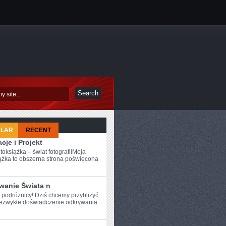
ULAR
RECENT
acje i Projekt
toksiążka – świat fotografiiMoja
ążka to obszerna strona poświęcona
wanie Świata n
e podróżnicy! Dziś chcemy przybliżyć
ezwykłe doświadczenie odkrywania