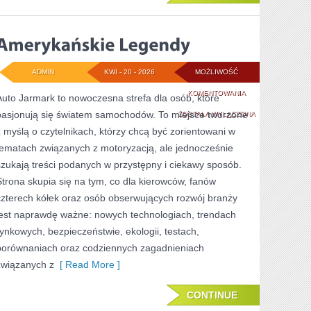
ADMIN
KWI - 20 - 2026
MOŻLIWOŚĆ
AMERYKAŃSKIE
KOMENTOWANIA
Auto Jarmark to nowoczesna strefa dla osób, które
pasjonują się światem samochodów. To miejsce tworzone
LEGENDY
ZOSTAŁA WYŁĄCZONA
z myślą o czytelnikach, którzy chcą być zorientowani w
tematach związanych z motoryzacją, ale jednocześnie
szukają treści podanych w przystępny i ciekawy sposób.
Strona skupia się na tym, co dla kierowców, fanów
czterech kółek oraz osób obserwujących rozwój branży
jest naprawdę ważne: nowych technologiach, trendach
rynkowych, bezpieczeństwie, ekologii, testach,
porównaniach oraz codziennych zagadnieniach
związanych z
[ Read More ]
CONTINUE