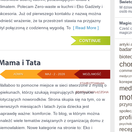
Świet
klimatem. Polecam Zero-waste w kuchni i Eko Gadżety i
W dzisi
osób ⁤mar
Akcesoria. Już od pierwszego kontaktu z nazwą można
odnieść wrażenie, że ta przestrzeń stawia na przyjazny
Magic
styl połączoną z codzienną wygodą. To
[ Read More ]
Cześć⁤ 
magiczn
CONTINUE
antyki
badan
biote
cho
comme
ADMIN
MAJ - 2 - 2026
MOŻLIWOŚĆ
medycz
korepe
MAMA
KOMENTOWANIA
Wallaboo to pomocne miejsce w sieci stworzone z myślą o
med
opiekunach, którzy szukają inspirujących pomysłów
I
ZOSTAŁA WYŁĄCZONA
mot
dotyczących noworodków. Strona skupia się na tym, co w
TATA
przyr
pierwszych miesiącach i latach życia dziecka jest
społec
naprawdę ważne: komforcie. To blog, w którym można
prof
znaleźć wiele tematów związanych z organizacją domu z
psycholo
niemowlakiem. Nowe kategorie na stronie to: Eko i
rece